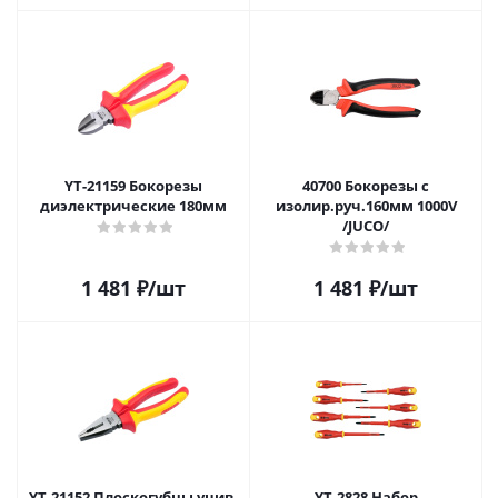
YT-21159 Бокорезы
40700 Бокорезы с
диэлектрические 180мм
изолир.руч.160мм 1000V
/JUCO/
1 481
₽
/шт
1 481
₽
/шт
YT-21152 Плоскогубцы унив.
YT-2828 Набор