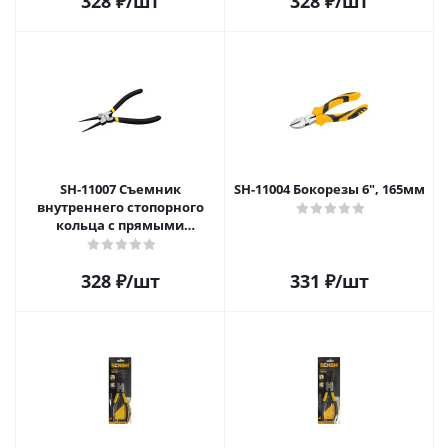
328
₽
/шт
328
₽
/шт
SH-11007 Съемник
SH-11004 Бокорезы 6", 165мм
внутреннего стопорного
кольца с прямыми
наконечниками 160 мм
(сжим)
328
₽
/шт
331
₽
/шт